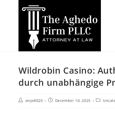
Wildrobin Casino: Aut
durch unabhängige P
onyx8020
December 10, 2025
Uncat