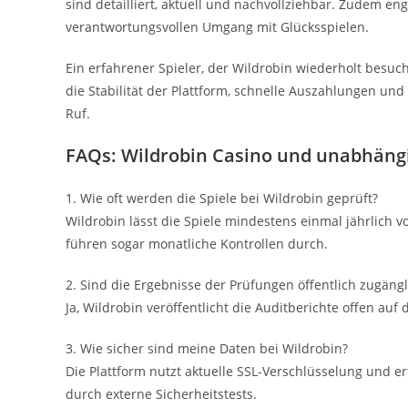
sind detailliert, aktuell und nachvollziehbar. Zudem en
verantwortungsvollen Umgang mit Glücksspielen.
Ein erfahrener Spieler, der Wildrobin wiederholt besucht
die Stabilität der Plattform, schnelle Auszahlungen 
Ruf.
FAQs: Wildrobin Casino und unabhäng
1. Wie oft werden die Spiele bei Wildrobin geprüft?
Wildrobin lässt die Spiele mindestens einmal jährlich v
führen sogar monatliche Kontrollen durch.
2. Sind die Ergebnisse der Prüfungen öffentlich zugängl
Ja, Wildrobin veröffentlicht die Auditberichte offen auf
3. Wie sicher sind meine Daten bei Wildrobin?
Die Plattform nutzt aktuelle SSL-Verschlüsselung und er
durch externe Sicherheitstests.