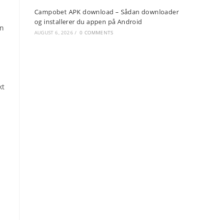
Campobet APK download – Sådan downloader
og installerer du appen på Android
in
AUGUST 6, 2026
/
0 COMMENTS
kt
.