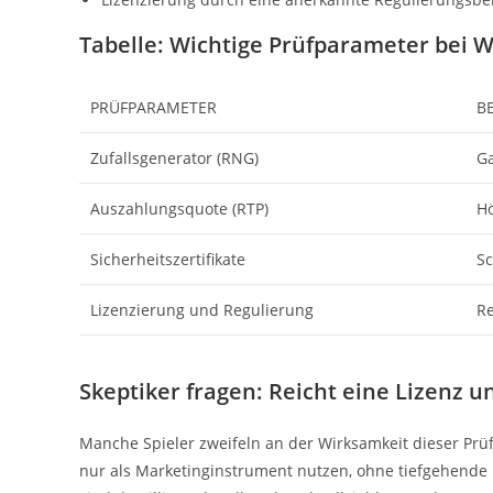
Tabelle: Wichtige Prüfparameter bei W
PRÜFPARAMETER
B
Zufallsgenerator (RNG)
Ga
Auszahlungsquote (RTP)
Hö
Sicherheitszertifikate
Sc
Lizenzierung und Regulierung
Re
Skeptiker fragen: Reicht eine Lizenz un
Manche Spieler zweifeln an der Wirksamkeit dieser Prüfu
nur als Marketinginstrument nutzen, ohne tiefgehende Ko