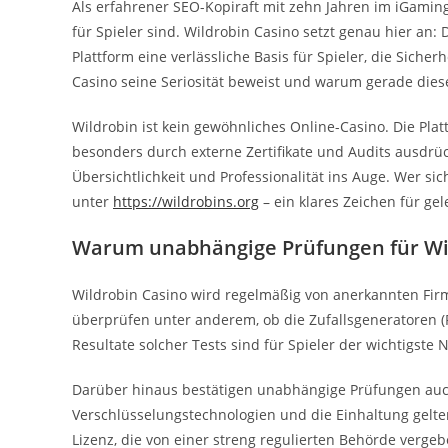
Als erfahrener SEO-Kopiraft mit zehn Jahren im iGaming
für Spieler sind. Wildrobin Casino setzt genau hier an
Plattform eine verlässliche Basis für Spieler, die Sicher
Casino seine Seriosität beweist und warum gerade diese
Wildrobin ist kein gewöhnliches Online-Casino. Die Pla
besonders durch externe Zertifikate und Audits ausdrück
Übersichtlichkeit und Professionalität ins Auge. Wer si
unter
https://wildrobins.org
– ein klares Zeichen für gel
Warum unabhängige Prüfungen für Wil
Wildrobin Casino wird regelmäßig von anerkannten Fir
überprüfen unter anderem, ob die Zufallsgeneratoren (
Resultate solcher Tests sind für Spieler der wichtigste 
Darüber hinaus bestätigen unabhängige Prüfungen auc
Verschlüsselungstechnologien und die Einhaltung gelten
Lizenz, die von einer streng regulierten Behörde vergeb