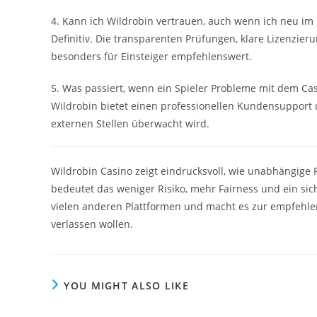
4. Kann ich Wildrobin vertrauen, auch wenn ich neu im
Definitiv. Die transparenten Prüfungen, klare Lizenz
besonders für Einsteiger empfehlenswert.
5. Was passiert, wenn ein Spieler Probleme mit dem Cas
Wildrobin bietet einen professionellen Kundensuppor
externen Stellen überwacht wird.
Wildrobin Casino zeigt eindrucksvoll, wie unabhängige 
bedeutet das weniger Risiko, mehr Fairness und ein si
vielen anderen Plattformen und macht es zur empfehlens
verlassen wollen.
YOU MIGHT ALSO LIKE