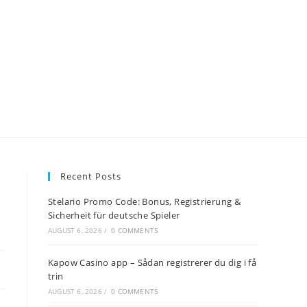
Recent Posts
Stelario Promo Code: Bonus, Registrierung &
Sicherheit für deutsche Spieler
AUGUST 6, 2026
/
0 COMMENTS
Kapow Casino app – Sådan registrerer du dig i få
trin
AUGUST 6, 2026
/
0 COMMENTS