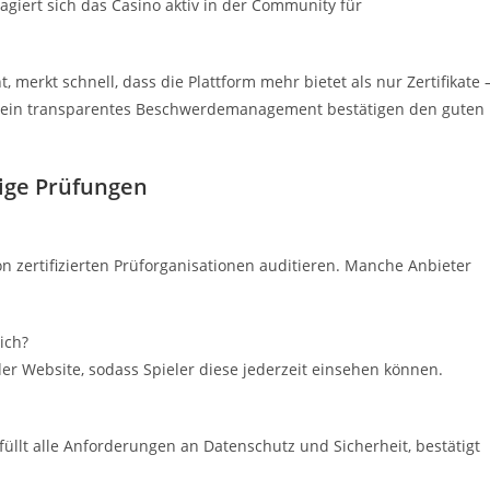
gagiert sich das Casino aktiv in der Community für
, merkt schnell, dass die Plattform mehr bietet als nur Zertifikate 
und ein transparentes Beschwerdemanagement bestätigen den guten
ige Prüfungen
on zertifizierten Prüforganisationen auditieren. Manche Anbieter
ich?
 der Website, sodass Spieler diese jederzeit einsehen können.
füllt alle Anforderungen an Datenschutz und Sicherheit, bestätigt