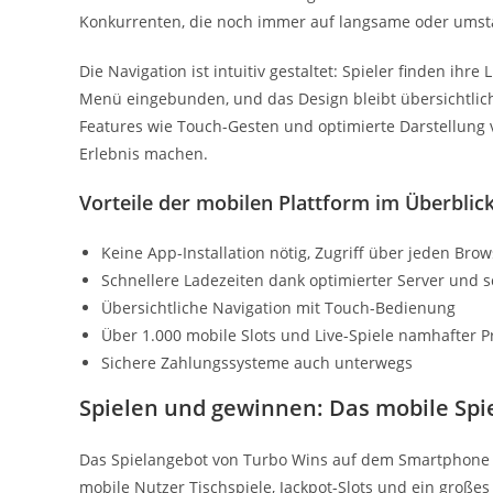
Konkurrenten, die noch immer auf langsame oder umst
Die Navigation ist intuitiv gestaltet: Spieler finden ihr
Menü eingebunden, und das Design bleibt übersichtlic
Features wie Touch-Gesten und optimierte Darstellung 
Erlebnis machen.
Vorteile der mobilen Plattform im Überblick
Keine App-Installation nötig, Zugriff über jeden Bro
Schnellere Ladezeiten dank optimierter Server und
Übersichtliche Navigation mit Touch-Bedienung
Über 1.000 mobile Slots und Live-Spiele namhafter P
Sichere Zahlungssysteme auch unterwegs
Spielen und gewinnen: Das mobile Spi
Das Spielangebot von Turbo Wins auf dem Smartphone is
mobile Nutzer Tischspiele, Jackpot-Slots und ein große