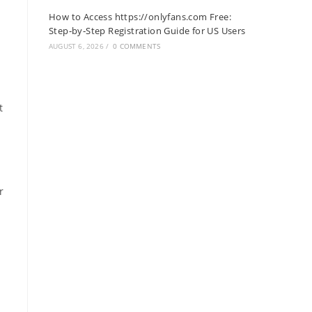
How to Access https://onlyfans.com Free:
Step‑by‑Step Registration Guide for US Users
AUGUST 6, 2026
/
0 COMMENTS
t
r