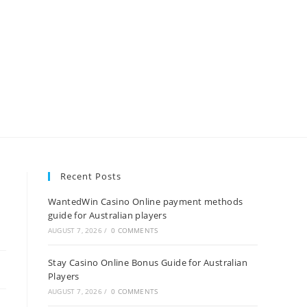
Recent Posts
WantedWin Casino Online payment methods
guide for Australian players
AUGUST 7, 2026
/
0 COMMENTS
Stay Casino Online Bonus Guide for Australian
Players
AUGUST 7, 2026
/
0 COMMENTS