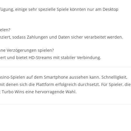
rfügung, einige sehr spezielle Spiele könnten nur am Desktop
elen?
nziert, sodass Zahlungen und Daten sicher verarbeitet werden.
hne Verzögerungen spielen?
miert und bietet HD-Streams mit stabiler Verbindung.
asino-Spielen auf dem Smartphone aussehen kann. Schnelligkeit,
it denen sich die Plattform erfolgreich durchsetzt. Für Spieler, die
st Turbo Wins eine hervorragende Wahl.