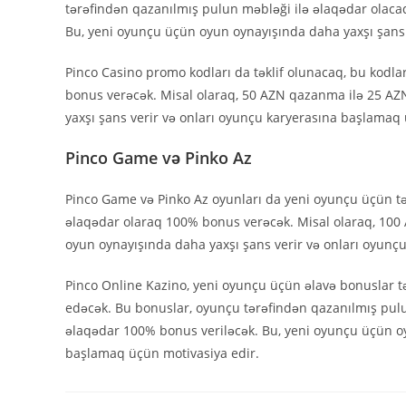
tərəfindən qazanılmış pulun məbləği ilə əlaqədar ola
Bu, yeni oyunçu üçün oyun oynayışında daha yaxşı şans 
Pinco Casino promo kodları da təklif olunacaq, bu kodl
bonus verəcək. Misal olaraq, 50 AZN qazanma ilə 25 AZ
yaxşı şans verir və onları oyunçu karyerasına başlamaq 
Pinco Game və Pinko Az
Pinco Game və Pinko Az oyunları da yeni oyunçu üçün tə
əlaqədar olaraq 100% bonus verəcək. Misal olaraq, 100
oyun oynayışında daha yaxşı şans verir və onları oyunç
Pinco Online Kazino, yeni oyunçu üçün əlavə bonuslar t
edəcək. Bu bonuslar, oyunçu tərəfindən qazanılmış pu
əlaqədar 100% bonus veriləcək. Bu, yeni oyunçu üçün oy
başlamaq üçün motivasiya edir.