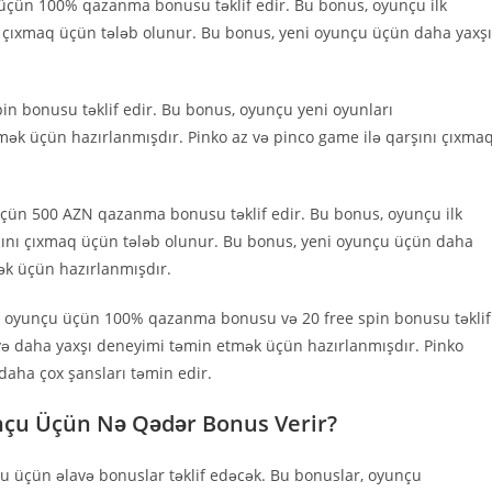
 üçün 100% qazanma bonusu təklif edir. Bu bonus, oyunçu ilk
ıxmaq üçün tələb olunur. Bu bonus, yeni oyunçu üçün daha yaxşı
pin bonusu təklif edir. Bu bonus, oyunçu yeni oyunları
ək üçün hazırlanmışdır. Pinko az və pinco game ilə qarşını çıxma
 üçün 500 AZN qazanma bonusu təklif edir. Bu bonus, oyunçu ilk
nı çıxmaq üçün tələb olunur. Bu bonus, yeni oyunçu üçün daha
k üçün hazırlanmışdır.
ni oyunçu üçün 100% qazanma bonusu və 20 free spin bonusu təklif
 və daha yaxşı deneyimi təmin etmək üçün hazırlanmışdır. Pinko
daha çox şansları təmin edir.
nçu Üçün Nə Qədər Bonus Verir?
çu üçün əlavə bonuslar təklif edəcək. Bu bonuslar, oyunçu