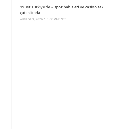
1xBet Türkiye’de – spor bahisleri ve casino tek
çatı altında
AUGUST 9, 2026
/
0 COMMENTS