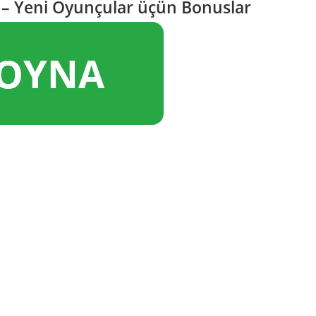
 – Yeni Oyunçular üçün Bonuslar
 OYNA