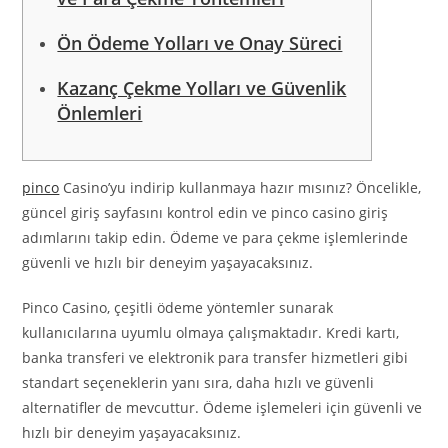
Ön Ödeme Yolları ve Onay Süreci
Kazanç Çekme Yolları ve Güvenlik
Önlemleri
pinco
Casino’yu indirip kullanmaya hazır mısınız? Öncelikle,
güncel giriş sayfasını kontrol edin ve pinco casino giriş
adımlarını takip edin. Ödeme ve para çekme işlemlerinde
güvenli ve hızlı bir deneyim yaşayacaksınız.
Pinco Casino, çeşitli ödeme yöntemler sunarak
kullanıcılarına uyumlu olmaya çalışmaktadır. Kredi kartı,
banka transferi ve elektronik para transfer hizmetleri gibi
standart seçeneklerin yanı sıra, daha hızlı ve güvenli
alternatifler de mevcuttur. Ödeme işlemeleri için güvenli ve
hızlı bir deneyim yaşayacaksınız.