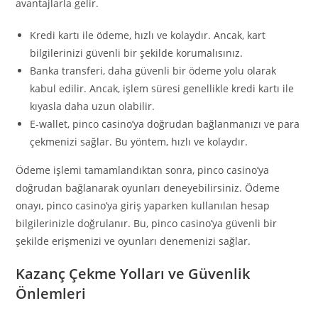
avantajlarla gelir.
Kredi kartı ile ödeme, hızlı ve kolaydır. Ancak, kart
bilgilerinizi güvenli bir şekilde korumalısınız.
Banka transferi, daha güvenli bir ödeme yolu olarak
kabul edilir. Ancak, işlem süresi genellikle kredi kartı ile
kıyasla daha uzun olabilir.
E-wallet, pinco casino’ya doğrudan bağlanmanızı ve para
çekmenizi sağlar. Bu yöntem, hızlı ve kolaydır.
Ödeme işlemi tamamlandıktan sonra, pinco casino’ya
doğrudan bağlanarak oyunları deneyebilirsiniz. Ödeme
onayı, pinco casino’ya giriş yaparken kullanılan hesap
bilgilerinizle doğrulanır. Bu, pinco casino’ya güvenli bir
şekilde erişmenizi ve oyunları denemenizi sağlar.
Kazanç Çekme Yolları ve Güvenlik
Önlemleri