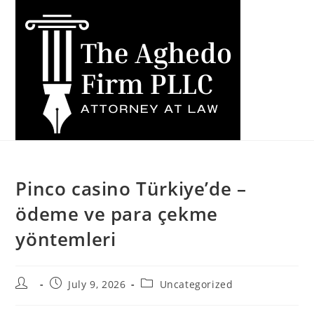
Pinco casino Türkiye’de –
ödeme ve para çekme
yöntemleri
July 9, 2026
Uncategorized