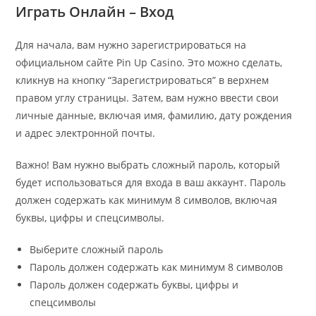
Играть Онлайн – Вход
Для начала, вам нужно зарегистрироваться на
официальном сайте Pin Up Casino. Это можно сделать,
кликнув на кнопку “Зарегистрироваться” в верхнем
правом углу страницы. Затем, вам нужно ввести свои
личные данные, включая имя, фамилию, дату рождения
и адрес электронной почты.
Важно! Вам нужно выбрать сложный пароль, который
будет использоваться для входа в ваш аккаунт. Пароль
должен содержать как минимум 8 символов, включая
буквы, цифры и спецсимволы.
Выберите сложный пароль
Пароль должен содержать как минимум 8 символов
Пароль должен содержать буквы, цифры и
спецсимволы