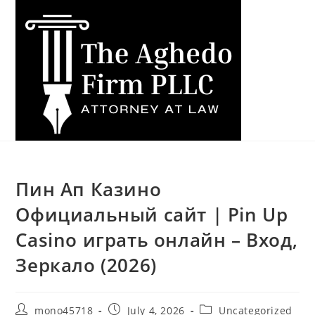
Пин Ап Казино
Официальный сайт | Pin Up
Casino играть онлайн – Вход,
Зеркало (2026)
mono45718
July 4, 2026
Uncategorized