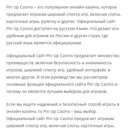
Pin Up Casino – это популярное онлайн-казино, которое
предлагает игрокам широкий спектр игр, включая слоты,
карточные игры, рулетку и другие. Официальный сайт
Pin Up Casino доступен на русском языке, что делает его
удобным для игроков из России и других стран, где
русский язык является официальным.
Официальный сайт Pin Up Casino предлагает множество
преимуществ, включая безопасность и анонимность
игроков, широкий спектр игр, удобный интерфейс и
многое другое. В этом руководстве мы рассмотрим
основные функции официального сайта Pin Up Casino и
почему он является лучшим выбором для игроков.
Если вы ищете надежный и безопасный способ играть в
онлайн-казино, то Pin Up Casino – ваш выбор.
Официальный сайт Pin Up Casino предлагает игрокам
широкий спектр игр, включая слоты, карточные игры,