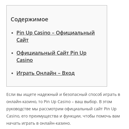
Содержимое
Pin Up Casino – Официальный
Сайт
Официальный Сайт Pin Up
Casino
Играть Онлайн – Вход
Если вы ищете надежный и безопасный способ играть в
онлайн-казино, то Pin Up Casino – ваш выбор. В этом
руководстве мы рассмотрим официальный сайт Pin Up
Casino, его преимущества и функции, чтобы помочь вам
начать играть в онлайн-казино.