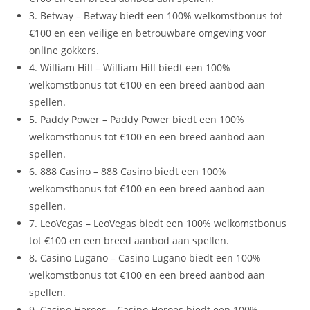
3. Betway – Betway biedt een 100% welkomstbonus tot
€100 en een veilige en betrouwbare omgeving voor
online gokkers.
4. William Hill – William Hill biedt een 100%
welkomstbonus tot €100 en een breed aanbod aan
spellen.
5. Paddy Power – Paddy Power biedt een 100%
welkomstbonus tot €100 en een breed aanbod aan
spellen.
6. 888 Casino – 888 Casino biedt een 100%
welkomstbonus tot €100 en een breed aanbod aan
spellen.
7. LeoVegas – LeoVegas biedt een 100% welkomstbonus
tot €100 en een breed aanbod aan spellen.
8. Casino Lugano – Casino Lugano biedt een 100%
welkomstbonus tot €100 en een breed aanbod aan
spellen.
9. Casino Heroes – Casino Heroes biedt een 100%