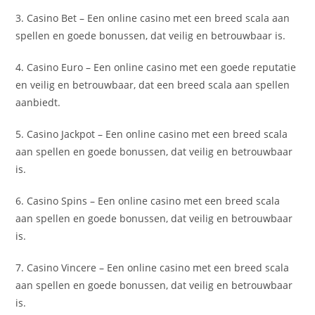
3. Casino Bet – Een online casino met een breed scala aan
spellen en goede bonussen, dat veilig en betrouwbaar is.
4. Casino Euro – Een online casino met een goede reputatie
en veilig en betrouwbaar, dat een breed scala aan spellen
aanbiedt.
5. Casino Jackpot – Een online casino met een breed scala
aan spellen en goede bonussen, dat veilig en betrouwbaar
is.
6. Casino Spins – Een online casino met een breed scala
aan spellen en goede bonussen, dat veilig en betrouwbaar
is.
7. Casino Vincere – Een online casino met een breed scala
aan spellen en goede bonussen, dat veilig en betrouwbaar
is.