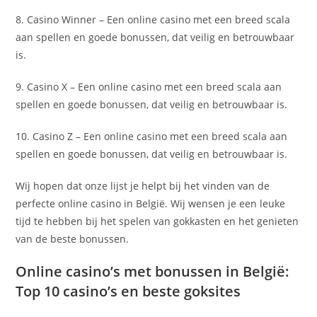
8. Casino Winner – Een online casino met een breed scala
aan spellen en goede bonussen, dat veilig en betrouwbaar
is.
9. Casino X – Een online casino met een breed scala aan
spellen en goede bonussen, dat veilig en betrouwbaar is.
10. Casino Z – Een online casino met een breed scala aan
spellen en goede bonussen, dat veilig en betrouwbaar is.
Wij hopen dat onze lijst je helpt bij het vinden van de
perfecte online casino in België. Wij wensen je een leuke
tijd te hebben bij het spelen van gokkasten en het genieten
van de beste bonussen.
Online casino’s met bonussen in België:
Top 10 casino’s en beste goksites