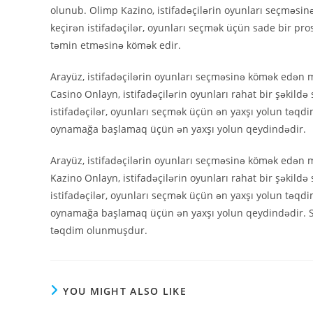
olunub. Olimp Kazino, istifadəçilərin oyunları seçməs
keçirən istifadəçilər, oyunları seçmək üçün sade bir pr
təmin etməsinə kömək edir.
Arayüz, istifadəçilərin oyunları seçməsinə kömək edən 
Casino Onlayn, istifadəçilərin oyunları rahat bir şəkil
istifadəçilər, oyunları seçmək üçün ən yaxşı yolun təqd
oynamağa başlamaq üçün ən yaxşı yolun qeydindədir.
Arayüz, istifadəçilərin oyunları seçməsinə kömək edən 
Kazino Onlayn, istifadəçilərin oyunları rahat bir şəkil
istifadəçilər, oyunları seçmək üçün ən yaxşı yolun təqd
oynamağa başlamaq üçün ən yaxşı yolun qeydindədir. Sit
təqdim olunmuşdur.
YOU MIGHT ALSO LIKE