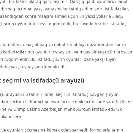
tli bir faktor olaraq qarşılaşılmır. Qarışıq qalib oyunları, əlaqəli
ırmaq üçün ən yaxşı yanaşmalar tətbiq edilmişdir. Istifadəçilər,
qazandıqdan sonra maaşını almaq üçün ən yaxşı yollarla əlaqə
çilərinə uyğun interfeys təqdim edir, bu sayədə hər bir istifadəçi
b məlumatları, maaş almaq və qaliblik məbləği qazandıqdan sonra
 istifadəçilərinin oyunları oynayışını və maaş almaq üçün prosesi
təqdim edir. Bu, istifadəçilərin oyunları daha yaxşı təyin
 daha yaxşı oynayışına kömək edir.
seçimi və istifadəçü arayüzü
 arayüzü ilə tanınır. Siteli keçirən istifadəçilər, geniş oyun
itədən keçirən istifadəçilər, oyunları seçmək üçün sade və effektiv bi
nline və Olimp Casino Azerbaijan mənbələrdən istifadə edərək,
mkanı verir.
nə və oyunları seçməsinə kömək edən sərhədli formalarla təmin