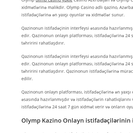
xidmətlərinə malikdir. Olymp Casino adlı qazino, Azər
istifadəçilərinə ən yaxşı oyunlar və xidmətlər sunur.
Qazinonun istifadəçinin interfeysi əsasında hazırlanmışdır
edir. Qazinonun onlayn platforması, istifadəçilərinə 24 
təhririni rahatlaşdırır.
Qazinonun istifadəçinin interfeysi əsasında hazırlanmışdır
edir. Qazinonun onlayn platforması, istifadəçilərinə 24 
təhririni rahatlaşdırır. Qazinonun istifadəçilərinə mür
edilir.
Qazinonun onlayn platforması, istifadəçilərinə ən yaxşı 
əsasında hazırlanmışdır və istifadəçilərin rahatlıqlarını
istifadəçilərinə 24 saat 7 gün xidmət verir və onların oyu
Olymp Kazino Onlayn istifadəçilərinin 