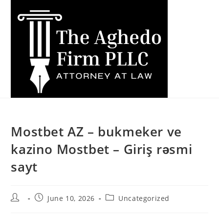
Mostbet AZ – bukmeker ve
kazino Mostbet – Giriş rəsmi
sayt
June 10, 2026
Uncategorized