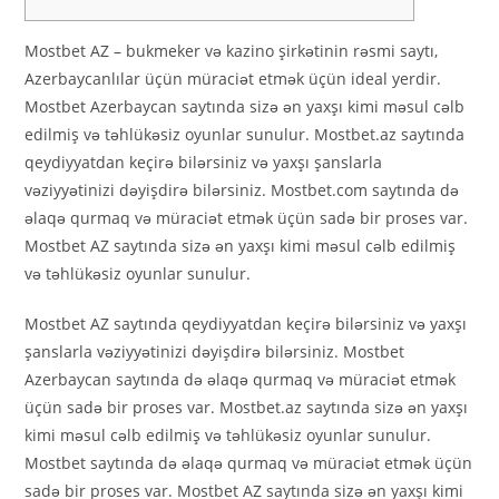
Mostbet AZ – bukmeker və kazino şirkətinin rəsmi saytı,
Azerbaycanlılar üçün müraciət etmək üçün ideal yerdir.
Mostbet Azerbaycan saytında sizə ən yaxşı kimi məsul cəlb
edilmiş və təhlükəsiz oyunlar sunulur. Mostbet.az saytında
qeydiyyatdan keçirə bilərsiniz və yaxşı şanslarla
vəziyyətinizi dəyişdirə bilərsiniz. Mostbet.com saytında də
əlaqə qurmaq və müraciət etmək üçün sadə bir proses var.
Mostbet AZ saytında sizə ən yaxşı kimi məsul cəlb edilmiş
və təhlükəsiz oyunlar sunulur.
Mostbet AZ saytında qeydiyyatdan keçirə bilərsiniz və yaxşı
şanslarla vəziyyətinizi dəyişdirə bilərsiniz. Mostbet
Azerbaycan saytında də əlaqə qurmaq və müraciət etmək
üçün sadə bir proses var. Mostbet.az saytında sizə ən yaxşı
kimi məsul cəlb edilmiş və təhlükəsiz oyunlar sunulur.
Mostbet saytında də əlaqə qurmaq və müraciət etmək üçün
sadə bir proses var. Mostbet AZ saytında sizə ən yaxşı kimi