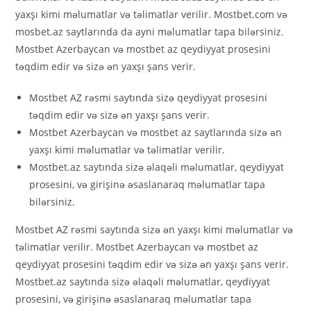
yaxşı kimi məlumatlar və təlimatlar verilir. Mostbet.com və
mosbet.az saytlarında da ayni məlumatlar tapa bilərsiniz.
Mostbet Azerbaycan və mostbet az qeydiyyat prosesini
təqdim edir və sizə ən yaxşı şans verir.
Mostbet AZ rəsmi saytında sizə qeydiyyat prosesini
təqdim edir və sizə ən yaxşı şans verir.
Mostbet Azerbaycan və mostbet az saytlarında sizə ən
yaxşı kimi məlumatlar və təlimatlar verilir.
Mostbet.az saytında sizə əlaqəli məlumatlar, qeydiyyat
prosesini, və girişinə əsaslanaraq məlumatlar tapa
bilərsiniz.
Mostbet AZ rəsmi saytında sizə ən yaxşı kimi məlumatlar və
təlimatlar verilir. Mostbet Azerbaycan və mostbet az
qeydiyyat prosesini təqdim edir və sizə ən yaxşı şans verir.
Mostbet.az saytında sizə əlaqəli məlumatlar, qeydiyyat
prosesini, və girişinə əsaslanaraq məlumatlar tapa