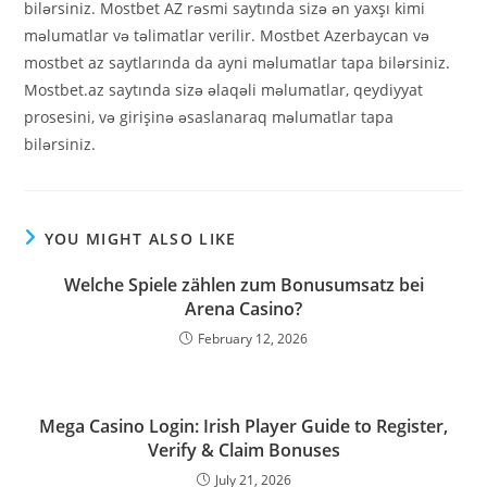
bilərsiniz. Mostbet AZ rəsmi saytında sizə ən yaxşı kimi
məlumatlar və təlimatlar verilir. Mostbet Azerbaycan və
mostbet az saytlarında da ayni məlumatlar tapa bilərsiniz.
Mostbet.az saytında sizə əlaqəli məlumatlar, qeydiyyat
prosesini, və girişinə əsaslanaraq məlumatlar tapa
bilərsiniz.
YOU MIGHT ALSO LIKE
Welche Spiele zählen zum Bonusumsatz bei
Arena Casino?
February 12, 2026
Mega Casino Login: Irish Player Guide to Register,
Verify & Claim Bonuses
July 21, 2026