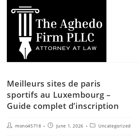
Meilleurs sites de paris
sportifs au Luxembourg –
Guide complet d’inscription
mono45718
June 1, 2026
Uncategorized