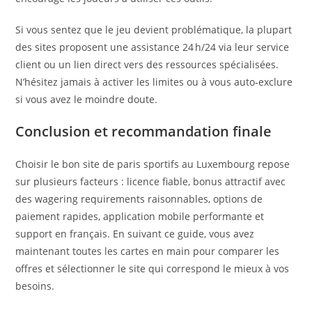
Si vous sentez que le jeu devient problématique, la plupart
des sites proposent une assistance 24 h/24 via leur service
client ou un lien direct vers des ressources spécialisées.
N’hésitez jamais à activer les limites ou à vous auto‑exclure
si vous avez le moindre doute.
Conclusion et recommandation finale
Choisir le bon site de paris sportifs au Luxembourg repose
sur plusieurs facteurs : licence fiable, bonus attractif avec
des wagering requirements raisonnables, options de
paiement rapides, application mobile performante et
support en français. En suivant ce guide, vous avez
maintenant toutes les cartes en main pour comparer les
offres et sélectionner le site qui correspond le mieux à vos
besoins.