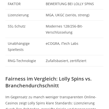
FAKTOR
BEWERTUNG BEI LOLLY SPINS
Lizenzierung
MGA, UKGC (seriös, streng)
SSL-Schutz
Modernes 128/256-Bit-
Verschlüsselung
Unabhängige
eCOGRA, iTech Labs
Spieltests
RNG-Technologie
Zufallsbasiert, zertifiziert
Fairness im Vergleich: Lolly Spins vs.
Branchendurchschnitt
Im Gegensatz zu manch weniger transparenten Online-
Casinos zeigt Lolly Spins klare Standards: Lizenzierung