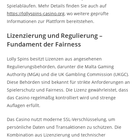
Spielabläufen. Mehr Details finden Sie auch auf
https://lollyspins-casino.org
, wo weitere geprüfte
Informationen zur Plattform bereitstehen.
Lizenzierung und Regulierung –
Fundament der Fairness
Lolly Spins besitzt Lizenzen aus angesehenen
Regulierungsbehörden, darunter die Malta Gaming
Authority (MGA) und die UK Gambling Commission (UKGC).
Diese Behörden sind bekannt für strikte Anforderungen an
Spielerschutz und Fairness. Die Lizenz gewährleistet, dass
das Casino regelmäßig kontrolliert wird und strenge
Auflagen erfüllt.
Das Casino nutzt moderne SSL-Verschlüsselung, um
persönliche Daten und Transaktionen zu schützen. Die
Kombination aus Lizenzierung und technischer