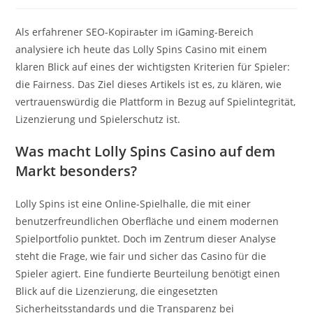
Als erfahrener SEO-Kopiraьter im iGaming-Bereich
analysiere ich heute das Lolly Spins Casino mit einem
klaren Blick auf eines der wichtigsten Kriterien für Spieler:
die Fairness. Das Ziel dieses Artikels ist es, zu klären, wie
vertrauenswürdig die Plattform in Bezug auf Spielintegrität,
Lizenzierung und Spielerschutz ist.
Was macht Lolly Spins Casino auf dem
Markt besonders?
Lolly Spins ist eine Online-Spielhalle, die mit einer
benutzerfreundlichen Oberfläche und einem modernen
Spielportfolio punktet. Doch im Zentrum dieser Analyse
steht die Frage, wie fair und sicher das Casino für die
Spieler agiert. Eine fundierte Beurteilung benötigt einen
Blick auf die Lizenzierung, die eingesetzten
Sicherheitsstandards und die Transparenz bei