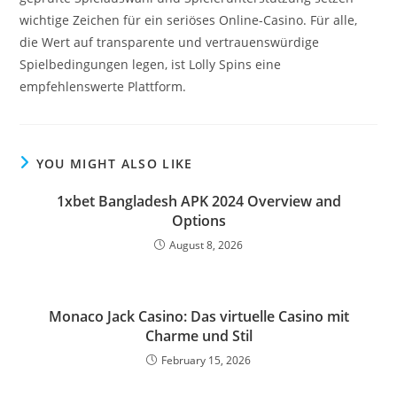
wichtige Zeichen für ein seriöses Online-Casino. Für alle,
die Wert auf transparente und vertrauenswürdige
Spielbedingungen legen, ist Lolly Spins eine
empfehlenswerte Plattform.
YOU MIGHT ALSO LIKE
1xbet Bangladesh APK 2024 Overview and
Options
August 8, 2026
Monaco Jack Casino: Das virtuelle Casino mit
Charme und Stil
February 15, 2026