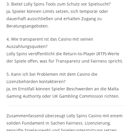
3. Bietet Lolly Spins Tools zum Schutz vor Spielsucht?
Ja, Spieler können Limits setzen, sich temporär oder
dauerhaft ausschließen und erhalten Zugang zu
Beratungsangeboten.
4. Wie transparent ist das Casino mit seinen
Auszahlungsquoten?
Lolly Spins veröffentlicht die Return-to-Player (RTP)-Werte
der Spiele offen, was für Transparenz und Fairness spricht.
5. Kann ich bei Problemen mit dem Casino die
Lizenzbehörden kontaktieren?
Ja, im Ernstfall können Spieler Beschwerden an die Malta
Gaming Authority oder UK Gambling Commission richten.
Zusammenfassend überzeugt Lolly Spins Casino mit einem
soliden Fundament in Sachen Fairness. Lizenzierung,
geprüfte Spielauswahl und Spielerunterstützung setzen