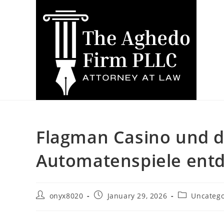
Flagman Casino und di
Automatenspiele ent
onyx8020
January 29, 2026
Uncatego