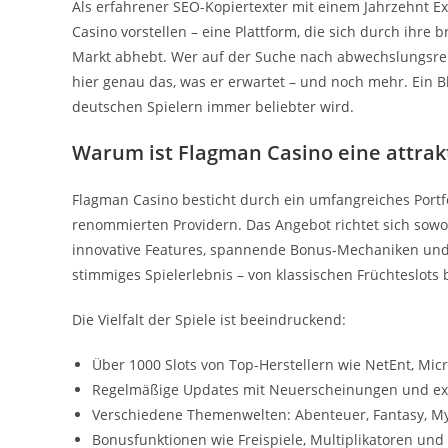
Als erfahrener SEO-Kopiertexter mit einem Jahrzehnt E
Casino vorstellen – eine Plattform, die sich durch ihre
Markt abhebt. Wer auf der Suche nach abwechslungsreich
hier genau das, was er erwartet – und noch mehr. Ein B
deutschen Spielern immer beliebter wird.
Warum ist Flagman Casino eine attrakt
Flagman Casino besticht durch ein umfangreiches Port
renommierten Providern. Das Angebot richtet sich sowoh
innovative Features, spannende Bonus-Mechaniken und h
stimmiges Spielerlebnis – von klassischen Früchteslots
Die Vielfalt der Spiele ist beeindruckend:
Über 1000 Slots von Top-Herstellern wie NetEnt, Mi
Regelmäßige Updates mit Neuerscheinungen und exk
Verschiedene Themenwelten: Abenteuer, Fantasy, Myt
Bonusfunktionen wie Freispiele, Multiplikatoren un