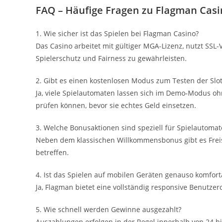
FAQ – Häufige Fragen zu Flagman Cas
1. Wie sicher ist das Spielen bei Flagman Casino?
Das Casino arbeitet mit gültiger MGA-Lizenz, nutzt SSL
Spielerschutz und Fairness zu gewährleisten.
2. Gibt es einen kostenlosen Modus zum Testen der Slo
Ja, viele Spielautomaten lassen sich im Demo-Modus oh
prüfen können, bevor sie echtes Geld einsetzen.
3. Welche Bonusaktionen sind speziell für Spielautoma
Neben dem klassischen Willkommensbonus gibt es Freisp
betreffen.
4. Ist das Spielen auf mobilen Geräten genauso komfor
Ja, Flagman bietet eine vollständig responsive Benutzer
5. Wie schnell werden Gewinne ausgezahlt?
Auszahlungen erfolgen in der Regel innerhalb von 24 