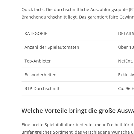
Quick facts: Die durchschnittliche Auszahlungsquote (RT
Branchendurchschnitt liegt. Das garantiert faire Gewi
KATEGORIE
DETAIL
Anzahl der Spielautomaten
Über 10
Top-Anbieter
NetEnt,
Besonderheiten
Exklusi
RTP-Durchschnitt
Ca. 96 
Welche Vorteile bringt die große Aus
Eine breite Spielbibliothek bedeutet mehr Freiheit für 
umfangreiches Sortiment, das verschiedene Wünsche und