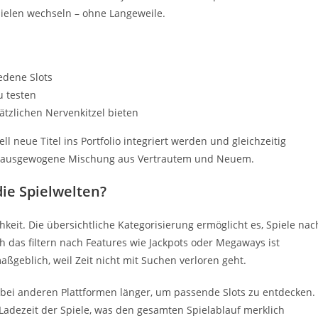
pielen wechseln – ohne Langeweile.
edene Slots
u testen
tzlichen Nervenkitzel bieten
ll neue Titel ins Portfolio integriert werden und gleichzeitig
ine ausgewogene Mischung aus Vertrautem und Neuem.
die Spielwelten?
keit. Die übersichtliche Kategorisierung ermöglicht es, Spiele nac
h das filtern nach Features wie Jackpots oder Megaways ist
ßgeblich, weil Zeit nicht mit Suchen verloren geht.
 bei anderen Plattformen länger, um passende Slots zu entdecken.
 Ladezeit der Spiele, was den gesamten Spielablauf merklich