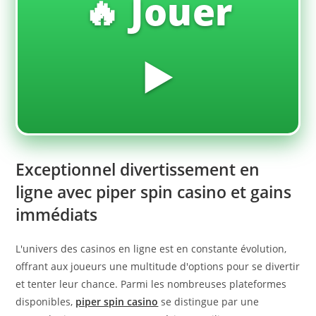
🔥 Jouer
▶️
Exceptionnel divertissement en
ligne avec piper spin casino et gains
immédiats
L'univers des casinos en ligne est en constante évolution,
offrant aux joueurs une multitude d'options pour se divertir
et tenter leur chance. Parmi les nombreuses plateformes
disponibles,
piper spin casino
se distingue par une