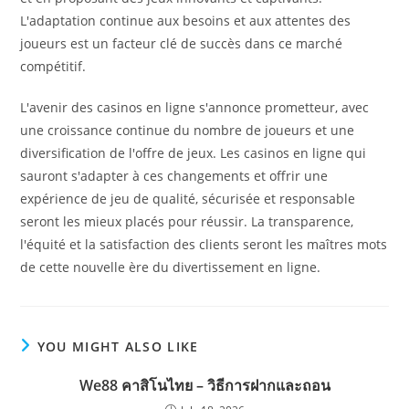
L'adaptation continue aux besoins et aux attentes des
joueurs est un facteur clé de succès dans ce marché
compétitif.
L'avenir des casinos en ligne s'annonce prometteur, avec
une croissance continue du nombre de joueurs et une
diversification de l'offre de jeux. Les casinos en ligne qui
sauront s'adapter à ces changements et offrir une
expérience de jeu de qualité, sécurisée et responsable
seront les mieux placés pour réussir. La transparence,
l'équité et la satisfaction des clients seront les maîtres mots
de cette nouvelle ère du divertissement en ligne.
YOU MIGHT ALSO LIKE
We88 คาสิโนไทย – วิธีการฝากและถอน