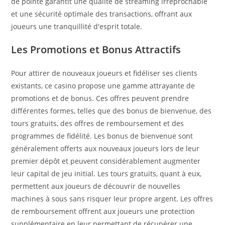
de pointe garantit une qualité de streaming irréprochable
et une sécurité optimale des transactions, offrant aux
joueurs une tranquillité d'esprit totale.
Les Promotions et Bonus Attractifs
Pour attirer de nouveaux joueurs et fidéliser ses clients
existants, ce casino propose une gamme attrayante de
promotions et de bonus. Ces offres peuvent prendre
différentes formes, telles que des bonus de bienvenue, des
tours gratuits, des offres de remboursement et des
programmes de fidélité. Les bonus de bienvenue sont
généralement offerts aux nouveaux joueurs lors de leur
premier dépôt et peuvent considérablement augmenter
leur capital de jeu initial. Les tours gratuits, quant à eux,
permettent aux joueurs de découvrir de nouvelles
machines à sous sans risquer leur propre argent. Les offres
de remboursement offrent aux joueurs une protection
supplémentaire en leur permettant de récupérer une