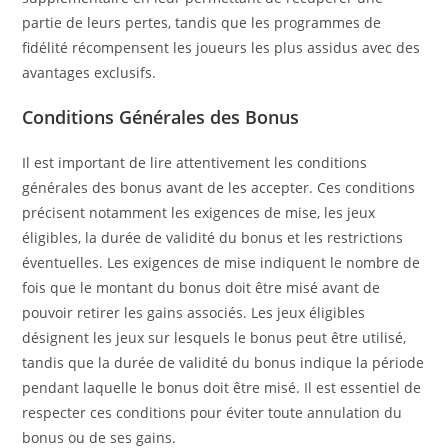
partie de leurs pertes, tandis que les programmes de
fidélité récompensent les joueurs les plus assidus avec des
avantages exclusifs.
Conditions Générales des Bonus
Il est important de lire attentivement les conditions
générales des bonus avant de les accepter. Ces conditions
précisent notamment les exigences de mise, les jeux
éligibles, la durée de validité du bonus et les restrictions
éventuelles. Les exigences de mise indiquent le nombre de
fois que le montant du bonus doit être misé avant de
pouvoir retirer les gains associés. Les jeux éligibles
désignent les jeux sur lesquels le bonus peut être utilisé,
tandis que la durée de validité du bonus indique la période
pendant laquelle le bonus doit être misé. Il est essentiel de
respecter ces conditions pour éviter toute annulation du
bonus ou de ses gains.