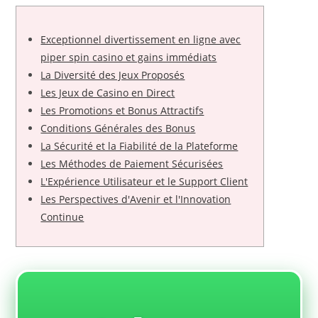
Exceptionnel divertissement en ligne avec
piper spin casino et gains immédiats
La Diversité des Jeux Proposés
Les Jeux de Casino en Direct
Les Promotions et Bonus Attractifs
Conditions Générales des Bonus
La Sécurité et la Fiabilité de la Plateforme
Les Méthodes de Paiement Sécurisées
L'Expérience Utilisateur et le Support Client
Les Perspectives d'Avenir et l'Innovation
Continue