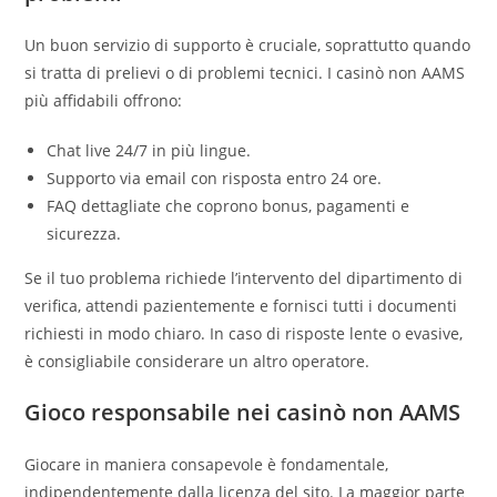
Un buon servizio di supporto è cruciale, soprattutto quando
si tratta di prelievi o di problemi tecnici. I casinò non AAMS
più affidabili offrono:
Chat live 24/7 in più lingue.
Supporto via email con risposta entro 24 ore.
FAQ dettagliate che coprono bonus, pagamenti e
sicurezza.
Se il tuo problema richiede l’intervento del dipartimento di
verifica, attendi pazientemente e fornisci tutti i documenti
richiesti in modo chiaro. In caso di risposte lente o evasive,
è consigliabile considerare un altro operatore.
Gioco responsabile nei casinò non AAMS
Giocare in maniera consapevole è fondamentale,
indipendentemente dalla licenza del sito. La maggior parte