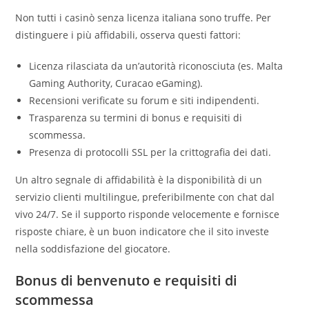
Non tutti i casinò senza licenza italiana sono truffe. Per
distinguere i più affidabili, osserva questi fattori:
Licenza rilasciata da un’autorità riconosciuta (es. Malta
Gaming Authority, Curacao eGaming).
Recensioni verificate su forum e siti indipendenti.
Trasparenza su termini di bonus e requisiti di
scommessa.
Presenza di protocolli SSL per la crittografia dei dati.
Un altro segnale di affidabilità è la disponibilità di un
servizio clienti multilingue, preferibilmente con chat dal
vivo 24/7. Se il supporto risponde velocemente e fornisce
risposte chiare, è un buon indicatore che il sito investe
nella soddisfazione del giocatore.
Bonus di benvenuto e requisiti di
scommessa