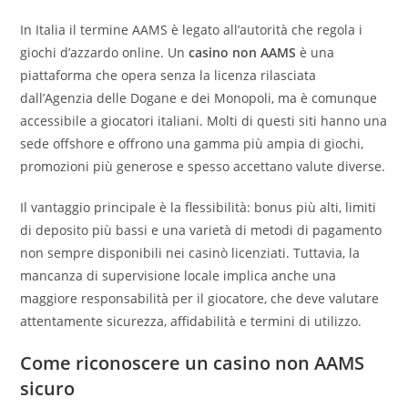
In Italia il termine AAMS è legato all’autorità che regola i
giochi d’azzardo online. Un
casino non AAMS
è una
piattaforma che opera senza la licenza rilasciata
dall’Agenzia delle Dogane e dei Monopoli, ma è comunque
accessibile a giocatori italiani. Molti di questi siti hanno una
sede offshore e offrono una gamma più ampia di giochi,
promozioni più generose e spesso accettano valute diverse.
Il vantaggio principale è la flessibilità: bonus più alti, limiti
di deposito più bassi e una varietà di metodi di pagamento
non sempre disponibili nei casinò licenziati. Tuttavia, la
mancanza di supervisione locale implica anche una
maggiore responsabilità per il giocatore, che deve valutare
attentamente sicurezza, affidabilità e termini di utilizzo.
Come riconoscere un casino non AAMS
sicuro