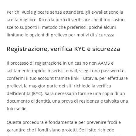
Per chi vuole giocare senza attendere, gli e‑wallet sono la
scelta migliore. Ricorda però di verificare che il tuo casino
scelto supporti il metodo che preferisci, poiché alcuni
limitano le opzioni di prelievo per motivi di sicurezza.
Registrazione, verifica KYC e sicurezza
Il processo di registrazione in un casino non AAMS è
solitamente rapido: inserisci email, scegli una password e
confermi il tuo account tramite link. Tuttavia, per effettuare
prelievi, la maggior parte dei siti richiede la verifica
dell’identità (KYC). Sarà necessario fornire una copia di un
documento d’identità, una prova di residenza e talvolta una
foto selfie.
Questa procedura è fondamentale per prevenire frodi e
garantire che i fondi siano protetti. Se il sito richiede