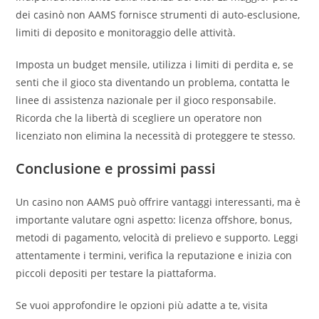
dei casinò non AAMS fornisce strumenti di auto‑esclusione,
limiti di deposito e monitoraggio delle attività.
Imposta un budget mensile, utilizza i limiti di perdita e, se
senti che il gioco sta diventando un problema, contatta le
linee di assistenza nazionale per il gioco responsabile.
Ricorda che la libertà di scegliere un operatore non
licenziato non elimina la necessità di proteggere te stesso.
Conclusione e prossimi passi
Un casino non AAMS può offrire vantaggi interessanti, ma è
importante valutare ogni aspetto: licenza offshore, bonus,
metodi di pagamento, velocità di prelievo e supporto. Leggi
attentamente i termini, verifica la reputazione e inizia con
piccoli depositi per testare la piattaforma.
Se vuoi approfondire le opzioni più adatte a te, visita