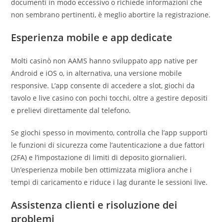
documenti in modo eccessivo o richiede informazioni che
non sembrano pertinenti, è meglio abortire la registrazione.
Esperienza mobile e app dedicate
Molti casinò non AAMS hanno sviluppato app native per
Android e iOS o, in alternativa, una versione mobile
responsive. L’app consente di accedere a slot, giochi da
tavolo e live casino con pochi tocchi, oltre a gestire depositi
e prelievi direttamente dal telefono.
Se giochi spesso in movimento, controlla che l’app supporti
le funzioni di sicurezza come l’autenticazione a due fattori
(2FA) e l’impostazione di limiti di deposito giornalieri.
Un’esperienza mobile ben ottimizzata migliora anche i
tempi di caricamento e riduce i lag durante le sessioni live.
Assistenza clienti e risoluzione dei
problemi