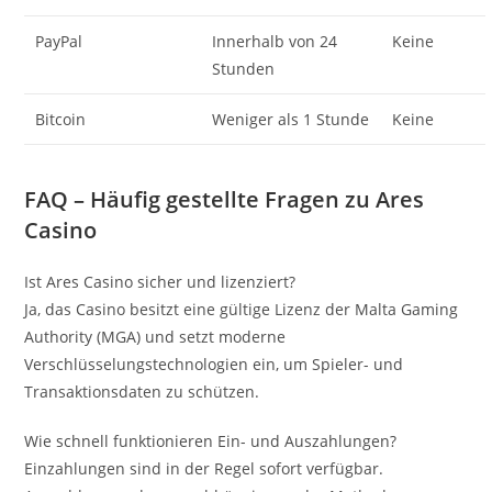
PayPal
Innerhalb von 24
Keine
Stunden
Bitcoin
Weniger als 1 Stunde
Keine
FAQ – Häufig gestellte Fragen zu Ares
Casino
Ist Ares Casino sicher und lizenziert?
Ja, das Casino besitzt eine gültige Lizenz der Malta Gaming
Authority (MGA) und setzt moderne
Verschlüsselungstechnologien ein, um Spieler- und
Transaktionsdaten zu schützen.
Wie schnell funktionieren Ein- und Auszahlungen?
Einzahlungen sind in der Regel sofort verfügbar.