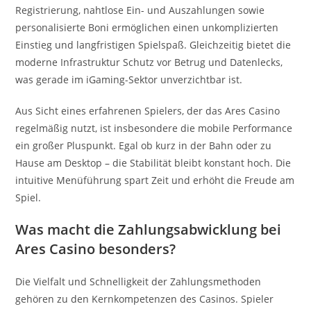
Registrierung, nahtlose Ein- und Auszahlungen sowie
personalisierte Boni ermöglichen einen unkomplizierten
Einstieg und langfristigen Spielspaß. Gleichzeitig bietet die
moderne Infrastruktur Schutz vor Betrug und Datenlecks,
was gerade im iGaming-Sektor unverzichtbar ist.
Aus Sicht eines erfahrenen Spielers, der das Ares Casino
regelmäßig nutzt, ist insbesondere die mobile Performance
ein großer Pluspunkt. Egal ob kurz in der Bahn oder zu
Hause am Desktop – die Stabilität bleibt konstant hoch. Die
intuitive Menüführung spart Zeit und erhöht die Freude am
Spiel.
Was macht die Zahlungsabwicklung bei
Ares Casino besonders?
Die Vielfalt und Schnelligkeit der Zahlungsmethoden
gehören zu den Kernkompetenzen des Casinos. Spieler