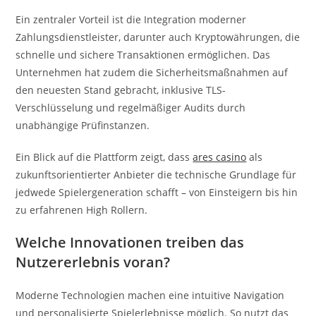
Ein zentraler Vorteil ist die Integration moderner
Zahlungsdienstleister, darunter auch Kryptowährungen, die
schnelle und sichere Transaktionen ermöglichen. Das
Unternehmen hat zudem die Sicherheitsmaßnahmen auf
den neuesten Stand gebracht, inklusive TLS-
Verschlüsselung und regelmäßiger Audits durch
unabhängige Prüfinstanzen.
Ein Blick auf die Plattform zeigt, dass
ares casino
als
zukunftsorientierter Anbieter die technische Grundlage für
jedwede Spielergeneration schafft – von Einsteigern bis hin
zu erfahrenen High Rollern.
Welche Innovationen treiben das
Nutzererlebnis voran?
Moderne Technologien machen eine intuitive Navigation
und personalisierte Spielerlebnisse möglich. So nutzt das