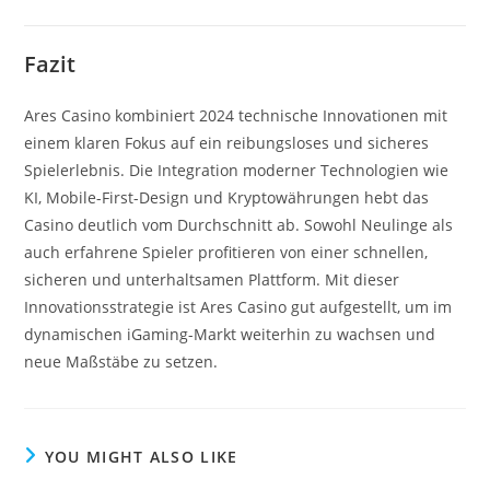
Fazit
Ares Casino kombiniert 2024 technische Innovationen mit
einem klaren Fokus auf ein reibungsloses und sicheres
Spielerlebnis. Die Integration moderner Technologien wie
KI, Mobile-First-Design und Kryptowährungen hebt das
Casino deutlich vom Durchschnitt ab. Sowohl Neulinge als
auch erfahrene Spieler profitieren von einer schnellen,
sicheren und unterhaltsamen Plattform. Mit dieser
Innovationsstrategie ist Ares Casino gut aufgestellt, um im
dynamischen iGaming-Markt weiterhin zu wachsen und
neue Maßstäbe zu setzen.
YOU MIGHT ALSO LIKE