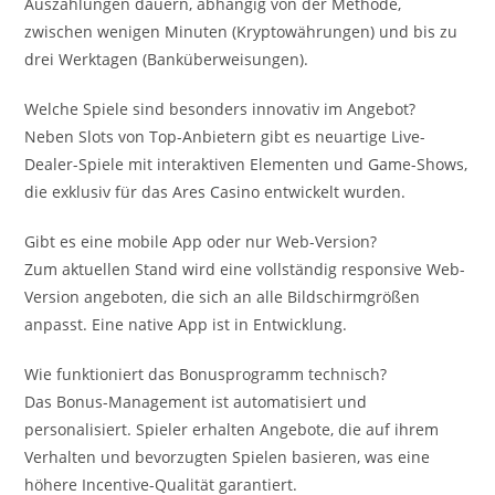
Auszahlungen dauern, abhängig von der Methode,
zwischen wenigen Minuten (Kryptowährungen) und bis zu
drei Werktagen (Banküberweisungen).
Welche Spiele sind besonders innovativ im Angebot?
Neben Slots von Top-Anbietern gibt es neuartige Live-
Dealer-Spiele mit interaktiven Elementen und Game-Shows,
die exklusiv für das Ares Casino entwickelt wurden.
Gibt es eine mobile App oder nur Web-Version?
Zum aktuellen Stand wird eine vollständig responsive Web-
Version angeboten, die sich an alle Bildschirmgrößen
anpasst. Eine native App ist in Entwicklung.
Wie funktioniert das Bonusprogramm technisch?
Das Bonus-Management ist automatisiert und
personalisiert. Spieler erhalten Angebote, die auf ihrem
Verhalten und bevorzugten Spielen basieren, was eine
höhere Incentive-Qualität garantiert.