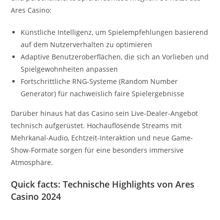
Ares Casino:
Künstliche Intelligenz, um Spielempfehlungen basierend
auf dem Nutzerverhalten zu optimieren
Adaptive Benutzeroberflächen, die sich an Vorlieben und
Spielgewohnheiten anpassen
Fortschrittliche RNG-Systeme (Random Number
Generator) für nachweislich faire Spielergebnisse
Darüber hinaus hat das Casino sein Live-Dealer-Angebot
technisch aufgerüstet. Hochauflösende Streams mit
Mehrkanal-Audio, Echtzeit-Interaktion und neue Game-
Show-Formate sorgen für eine besonders immersive
Atmosphäre.
Quick facts: Technische Highlights von Ares
Casino 2024