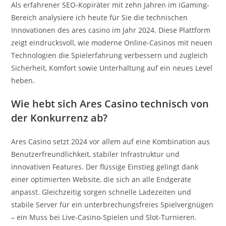
Als erfahrener SEO-Kopiräter mit zehn Jahren im iGaming-
Bereich analysiere ich heute für Sie die technischen
Innovationen des ares casino im Jahr 2024. Diese Plattform
zeigt eindrucksvoll, wie moderne Online-Casinos mit neuen
Technologien die Spielerfahrung verbessern und zugleich
Sicherheit, Komfort sowie Unterhaltung auf ein neues Level
heben.
Wie hebt sich Ares Casino technisch von
der Konkurrenz ab?
Ares Casino setzt 2024 vor allem auf eine Kombination aus
Benutzerfreundlichkeit, stabiler Infrastruktur und
innovativen Features. Der flüssige Einstieg gelingt dank
einer optimierten Website, die sich an alle Endgeräte
anpasst. Gleichzeitig sorgen schnelle Ladezeiten und
stabile Server für ein unterbrechungsfreies Spielvergnügen
– ein Muss bei Live-Casino-Spielen und Slot-Turnieren.